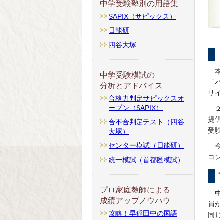
中学受験塾別の用語集
SAPIX（サピックス）
日能研
四谷大塚
中学受験模試の
「
分析とアドバイス
サ
合格力判定サピックスオ
ープン（SAPIX）
提
合不合判定テスト（四谷
受
大塚）
センター模試（日能研）
コ
統一模試（首都圏模試）
プロ家庭教師による
成績アップノウハウ
員
攻略！早稲田中の国語
同