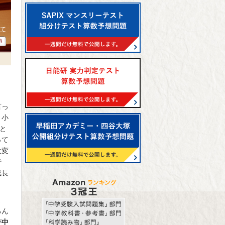
て
言っ
。小
と
って
大変
で
成長
ま
るん
が
中