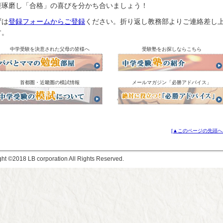
磋琢磨し「合格」の喜びを分かち合いましょう！
ずは
登録フォームからご登録
ください。折り返し教務部よりご連絡差し
す。
中学受験を決意された父母の皆様へ
受験塾をお探しならこちら
首都圏・近畿圏の模試情報
メールマガジン「必勝アドバイス」
[▲このページの先頭へ
ght ©
LB corporation All Rights Reserved.