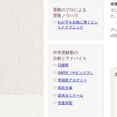
学
受験のプロによる
そ
受験ノウハウ
と
わが子を合格に導くヒン
トとテクニック
ア
の
中学受験塾の
分析とアドバイス
日能研
SAPIX（サピックス）
早稲田アカデミー
四谷大塚
栄光ゼミナール
市進学院