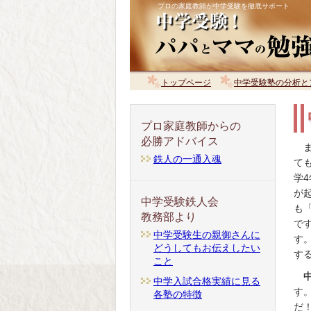
プロの家庭教師が中学受験を徹底サポート
トップページ
中学受験塾の分析と
プロ家庭教師からの
必勝アドバイス
鉄人の一通入魂
て
学
が
中学受験鉄人会
も
教務部より
で
中学受験生の親御さんに
す
どうしてもお伝えしたい
す
こと
中学入試合格実績に見る
す
各塾の特徴
だ