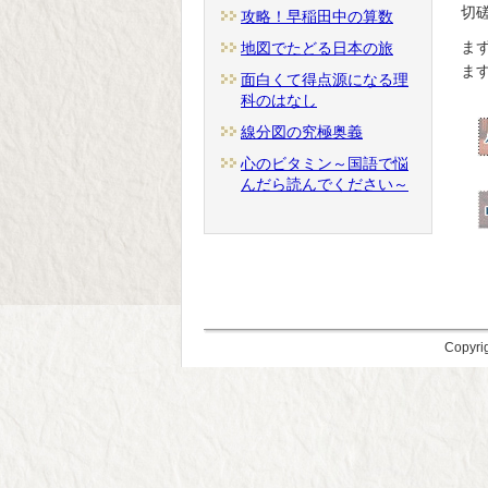
切
攻略！早稲田中の算数
ま
地図でたどる日本の旅
ま
面白くて得点源になる理
科のはなし
線分図の究極奥義
心のビタミン～国語で悩
んだら読んでください～
Copyri