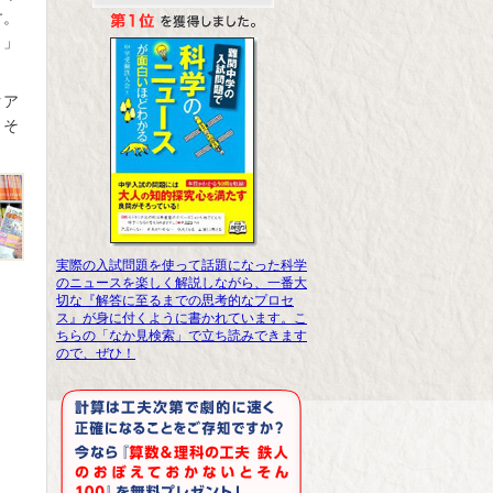
す。
う」
クア
くそ
実際の入試問題を使って話題になった科学
のニュースを楽しく解説しながら、一番大
切な『解答に至るまでの思考的なプロセ
ス』が身に付くように書かれています。こ
ちらの「なか見検索」で立ち読みできます
ので、ぜひ！