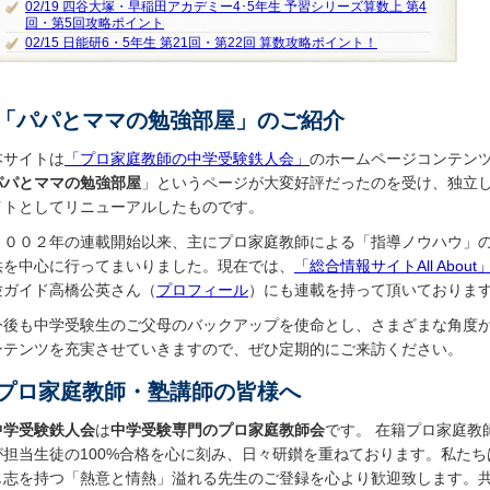
02/19 四谷大塚・早稲田アカデミー4･5年生 予習シリーズ算数上 第4
回・第5回攻略ポイント
02/15 日能研6・5年生 第21回・第22回 算数攻略ポイント！
「パパとママの勉強部屋」のご紹介
本サイトは
「プロ家庭教師の中学受験鉄人会」
のホームページコンテン
パパとママの勉強部屋
」というページが大変好評だったのを受け、独立
イトとしてリニューアルしたものです。
２００２年の連載開始以来、主にプロ家庭教師による「指導ノウハウ」
供を中心に行ってまいりました。現在では、
「総合情報サイトAll About
験ガイド高橋公英さん（
プロフィール
）にも連載を持って頂いておりま
今後も中学受験生のご父母のバックアップを使命とし、さまざまな角度
ンテンツを充実させていきますので、ぜひ定期的にご来訪ください。
プロ家庭教師・塾講師の皆様へ
中学受験鉄人会
は
中学受験専門のプロ家庭教師会
です。 在籍プロ家庭教
が担当生徒の100%合格を心に刻み、日々研鑚を重ねております。私たち
じ志を持つ「熱意と情熱」溢れる先生のご登録を心より歓迎致します。