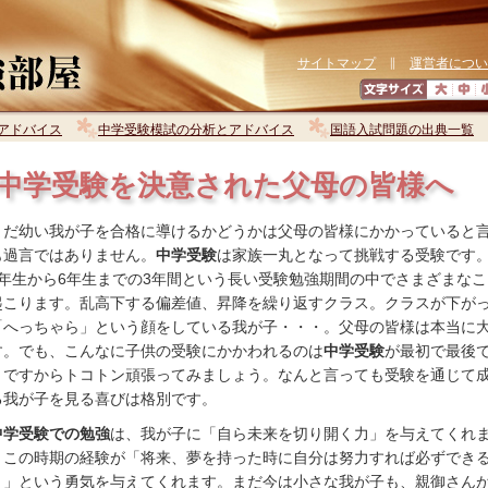
サイトマップ
∥
運営者につい
アドバイス
中学受験模試の分析とアドバイス
国語入試問題の出典一覧
中学受験を決意された父母の皆様へ
まだ幼い我が子を合格に導けるかどうかは父母の皆様にかかっていると
も過言ではありません。
中学受験
は家族一丸となって挑戦する受験です
4年生から6年生までの3年間という長い受験勉強期間の中でさまざまなこ
起こります。乱高下する偏差値、昇降を繰り返すクラス。クラスが下が
「へっちゃら」という顔をしている我が子・・・。父母の皆様は本当に
す。でも、こんなに子供の受験にかかわれるのは
中学受験
が最初で最後
。ですからトコトン頑張ってみましょう。なんと言っても受験を通じて
る我が子を見る喜びは格別です。
中学受験での勉強
は、我が子に「自ら未来を切り開く力」を与えてくれ
。この時期の経験が「将来、夢を持った時に自分は努力すれば必ずでき
！」という勇気を与えてくれます。まだ今は小さな我が子も、親御さん