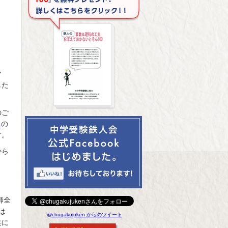
ツ
した
のご
」
の
す。
から
師全
は
@chugakujuken からのツイート
共に