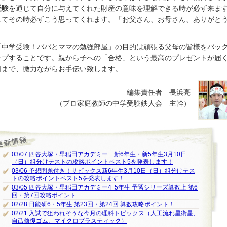
受験
を通じて自分に与えてくれた財産の意味を理解できる時が必ず来ま
してその時必ずこう思ってくれます。「お父さん、お母さん、ありがと
。
「中学受験！パパとママの勉強部屋」の目的は頑張る父母の皆様をバッ
ップすることです。親から子への「合格」という最高のプレゼントが届
日まで、微力ながらお手伝い致します。
編集責任者 長浜亮
（プロ家庭教師の中学受験鉄人会 主幹）
03/07 四谷大塚・早稲田アカデミー 新6年生・新5年生3月10日
（日）組分けテストの攻略ポイントベスト5を発表します！
03/06 予想問題付き！サピックス新6年生3月10日（日）組分けテス
トの攻略ポイントベスト5を発表します！
03/05 四谷大塚・早稲田アカデミー4･5年生 予習シリーズ算数上 第6
回・第7回攻略ポイント
02/28 日能研6・5年生 第23回・第24回 算数攻略ポイント！
02/21 入試で狙われそうな今月の理科トピックス（人工流れ星衛星、
自己修復ゴム、マイクロプラスティック）