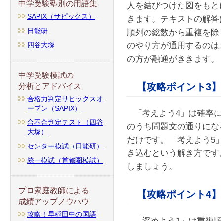
中学受験塾別の用語集
人を結びつけた図をもとに
SAPIX（サピックス）
きます。テキストの解答
日能研
順列の総数から重複を除く
のやり方が通用するのは
四谷大塚
の方が融通がききます。
中学受験模試の
【攻略ポイント3】
分析とアドバイス
合格力判定サピックスオ
ープン（SAPIX）
「考えよう4」は確率
合不合判定テスト（四谷
のうち問題文の通りにな
大塚）
だけです。「考えよう5
センター模試（日能研）
き込むという解き方です
統一模試（首都圏模試）
しましょう。
プロ家庭教師による
【攻略ポイント4】
成績アップノウハウ
攻略！早稲田中の国語
「深めよう1」は重複