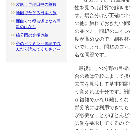
攻略！早稲田中の算数
性を見つけ計算で解きま
地図でたどる日本の旅
す。場合分けが正確に出
面白くて得点源になる理
の他に触れておきたい問
科のはなし
の並べ方、問17のコイ
線分図の究極奥義
度が高めなので、副教材
心のビタミン～国語で悩
いでしょう。問19のフ
んだら読んでください～
名な問題です。
最後にこの分野の目標
合の数は学校によって扱
去問を見渡して基本問題
り覚えれば十分です。難
が複雑でかなり難しくな
部分的には利用できても
が必要なことがほとんど
労働を要求してくるので