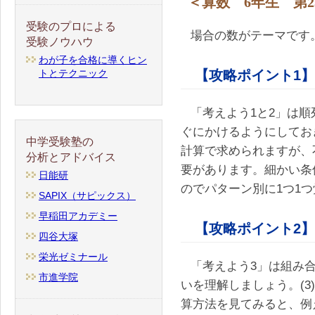
＜算数 6年生 第2
受験のプロによる
場合の数がテーマです
受験ノウハウ
わが子を合格に導くヒン
トとテクニック
【攻略ポイント1】
「考えよう1と2」は
ぐにかけるようにしてお
中学受験塾の
計算で求められますが、
分析とアドバイス
要があります。細かい条
日能研
のでパターン別に1つ1
SAPIX（サピックス）
早稲田アカデミー
【攻略ポイント2】
四谷大塚
栄光ゼミナール
「考えよう3」は組み
市進学院
いを理解しましょう。(3
算方法を見てみると、例