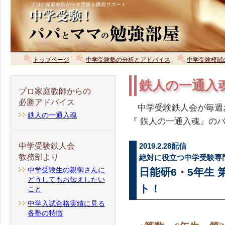
プロの家庭教師が中学受験を徹底サポート
トップページ
中学受験塾の分析とアドバイス
中学受験模試
鉄人の一通入
プロ家庭教師からの
必勝アドバイス
中学受験鉄人会が毎週
鉄人の一通入魂
『 鉄人の一通入魂』の
中学受験鉄人会
2019.2.28配信
教務部より
絶対に役立つ中学受験専
中学受験生の親御さんに
日能研6・5年生 
どうしてもお伝えしたい
ト！
こと
中学入試合格実績に見る
各塾の特徴