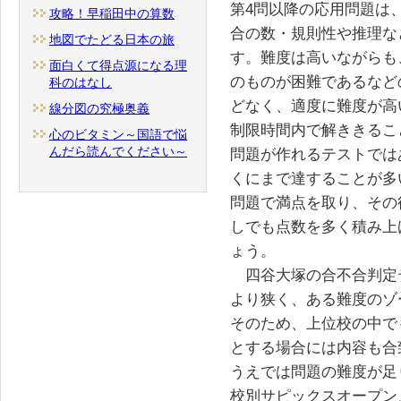
第4問以降の応用問題は
攻略！早稲田中の算数
合の数・規則性や推理な
地図でたどる日本の旅
す。難度は高いながらも
面白くて得点源になる理
のものが困難であるなど
科のはなし
どなく、適度に難度が高
線分図の究極奥義
制限時間内で解ききるこ
心のビタミン～国語で悩
んだら読んでください～
問題が作れるテストでは
くにまで達することが多
問題で満点を取り、その
しでも点数を多く積み上
ょう。
四谷大塚の合不合判定
より狭く、ある難度のゾ
そのため、上位校の中で
とする場合には内容も合
うえでは問題の難度が足
校別サピックスオープン