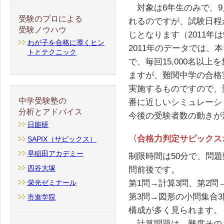
対象は6年生のみで、9
受験のプロによる
れるのですが、試験日程
受験ノウハウ
じとなります（2011年
わが子を合格に導くヒン
2011年のデータでは、本
トとテクニック
で、毎回15,000名以
ますが、難関中学の合格
実施するものですので、
中学受験塾の
番に近しいシミュレーシ
分析とアドバイス
今後の受験者数の動きが
日能研
〈合格力判定サピックス
SAPIX（サピックス）
早稲田アカデミー
制限時間は50分で、問題
四谷大塚
問前後です。
第1問→計算3問、第2問
栄光ゼミナール
第3問→図形の小問集合
市進学院
構成が多く見られます。
計算問題は、難度そのも