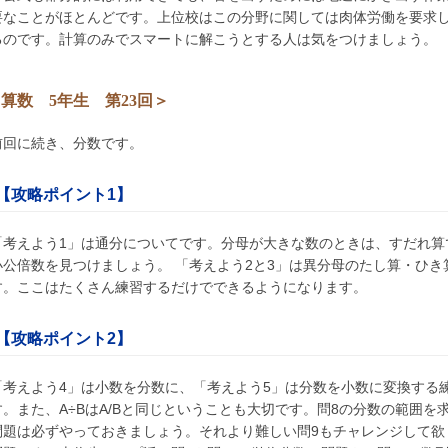
要なことがほとんどです。上位校はこの分野に関しては肉体労働を要求
るのです。計算のみでスマートに解こうとする人は気をつけましょう。
算数 5年生 第23回＞
前回に続き、分数です。
【攻略ポイント1】
「考えよう1」は通分についてです。分母が大きな数のときは、すだれ算
小公倍数を見つけましょう。 「考えよう2と3」は異分母のたし算・ひき
す。ここはたくさん練習するだけでできるようになります。
【攻略ポイント2】
「考えよう4」は小数を分数に、「考えよう5」は分数を小数に変換する
す。また、A÷BはA/Bと同じということも大切です。問8の分数の範囲を
問題は必ずやっておきましょう。それより難しい問9もチャレンジして欲