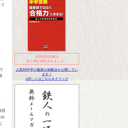
して
志望校別攻略法
第２弾が発売されました！
で
人気50中学の最新の攻略法を公開してい
ます！
算
»詳しくはこちらをクリック
練習
求め
し