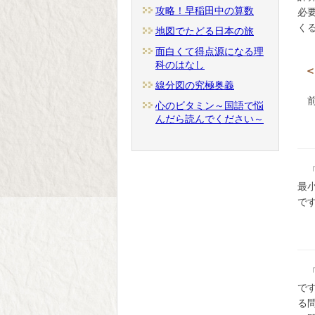
攻略！早稲田中の算数
必
く
地図でたどる日本の旅
面白くて得点源になる理
科のはなし
＜
線分図の究極奥義
心のビタミン～国語で悩
んだら読んでください～
最
で
で
る