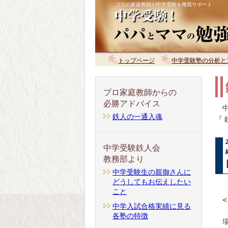
プロの家庭教師が中学受験を徹底サポート
トップページ
中学受験塾の分析と
プロ家庭教師からの
必勝アドバイス
中
鉄人の一通入魂
『
中学受験鉄人会
教務部より
中学受験生の親御さんに
どうしてもお伝えしたい
こと
＜
中学入試合格実績に見る
各塾の特徴