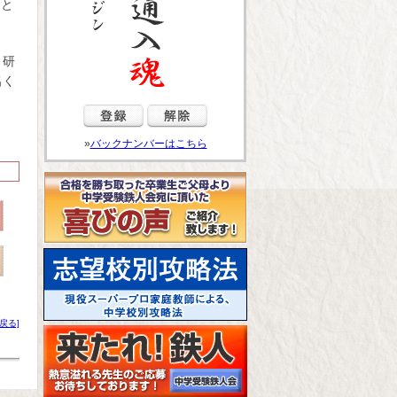
列と
々研
名く
»
バックナンバーはこちら
戻る]