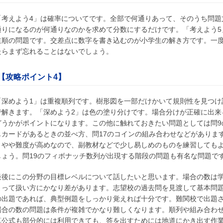
「考えよう4」は確率についてです。全部で何通りあって、そのうち問題
通りになるのが何通りなのかを求めて分数にするだけです。「考えよう5
道順の問題です。交差点に数字を書き込むのが小学生の解き方です。一
たらまず忘れることはないでしょう。
【攻略ポイント4】
「深めよう1」は重複順列です。樹形図を一部だけかいて規則性を見つけ
で解きます。「深めよう2」は色の塗り分けです。場合分けが正確に出来
どうかがポイントになります。この他に触れておきたい問題としては問9
じカードがあるときの並べ方、問17のコインの組み合わせなどがありま
、やや難度が高めなので、副教材などで少し易しめのものを練習しても
しょう。問19のフィボナッチ数列が出現する階段の問題も有名な問題で
最後にこの分野の目標レベルについて話したいと思います。場合の数は
よって扱い方にかなり差があります。志望校の過去問を見渡して基本問
の出題であれば、典型例題をしっかり覚えれば十分です。難関校で出題
場合の数の問題は条件が複雑でかなり難しくなります。順列や組み合わ
算公式も部分的には利用できても、答を出すためには地道にかき出す作