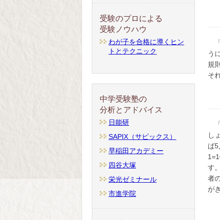
受験のプロによる
受験ノウハウ
わが子を合格に導くヒン
トとテクニック
う
規
そ
中学受験塾の
分析とアドバイス
日能研
し
SAPIX（サピックス）
ば
早稲田アカデミー
1
四谷大塚
す
者
栄光ゼミナール
が
市進学院