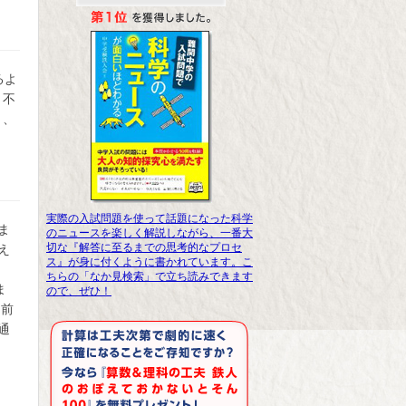
るよ
、不
と、
実際の入試問題を使って話題になった科学
ま
のニュースを楽しく解説しながら、一番大
切な『解答に至るまでの思考的なプロセ
え
ス』が身に付くように書かれています。こ
ちらの「なか見検索」で立ち読みできます
ま
ので、ぜひ！
。前
通