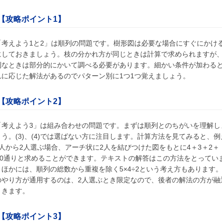
【攻略ポイント1】
「考えよう1と2」は順列の問題です。樹形図は必要な場合にすぐにかけ
にしておきましょう。枝の分かれ方が同じときは計算で求められますが
則なときは部分的にかいて調べる必要があります。細かい条件が加わる
れに応じた解法があるのでパターン別に1つ1つ覚えましょう。
【攻略ポイント2】
「考えよう3」は組み合わせの問題です。まずは順列とのちがいを理解し
ょう。(3)、(4)では選ばない方に注目します。計算方法を見てみると、例
5人から2人選ぶ場合、アーチ状に2人を結びつけた図をもとに4＋3＋2＋
=10通りと求めることができます。テキストの解答はこの方法をとってい
。ほかには、順列の総数から重複を除く5×4÷2という考え方もあります
のやり方が通用するのは、2人選ぶとき限定なので、後者の解法の方が融
ききます。
【攻略ポイント3】