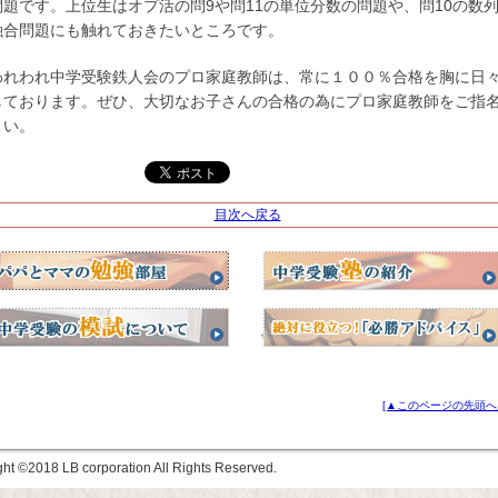
問題です。上位生はオプ活の問9や問11の単位分数の問題や、問10の数
融合問題にも触れておきたいところです。
われわれ中学受験鉄人会のプロ家庭教師は、常に１００％合格を胸に日
しております。ぜひ、大切なお子さんの合格の為にプロ家庭教師をご指
さい。
目次へ戻る
[▲このページの先頭へ
ght ©
LB corporation All Rights Reserved.