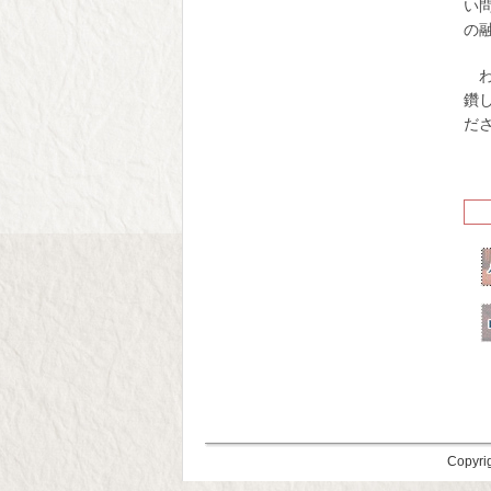
い
の
鑽
だ
Copyri