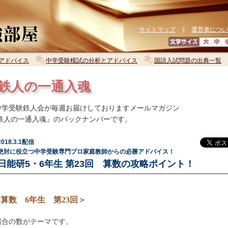
サイトマップ
∥
運営者につい
アドバイス
中学受験模試の分析とアドバイス
国語入試問題の出典一覧
鉄人の一通入魂
学受験鉄人会が毎週お届けしておりますメールマガジン
 鉄人の一通入魂』のバックナンバーです。
2018.3.1配信
絶対に役立つ中学受験専門プロ家庭教師からの必勝アドバイス！
日能研5・6年生 第23回 算数の攻略ポイント！
算数 6年生 第23回＞
場合の数がテーマです。