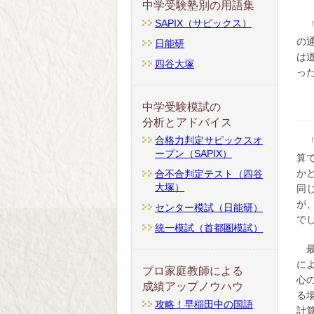
中学受験塾別の用語集
SAPIX（サピックス）
の
日能研
は
四谷大塚
っ
中学受験模試の
分析とアドバイス
合格力判定サピックスオ
ープン（SAPIX）
算
か
合不合判定テスト（四谷
大塚）
同
が
センター模試（日能研）
で
統一模試（首都圏模試）
に
プロ家庭教師による
心
成績アップノウハウ
る
攻略！早稲田中の国語
計