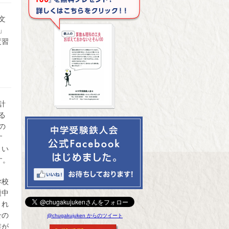
文
」
度習
計
る
の
す
よい
す。
学校
題中
され
せの
@chugakujuken からのツイート
業が