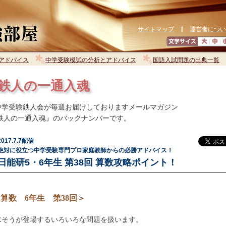
サイトマップ
∥
運営者につい
アドバイス
中学受験模試の分析とアドバイス
国語入試問題の出典一覧
鉄人の一通入魂
学受験鉄人会が毎週お届けしておりますメールマガジン
 鉄人の一通入魂』のバックナンバーです。
2017.7.7配信
絶対に役立つ中学受験専門プロ家庭教師からの必勝アドバイス！
日能研5・6年生 第38回 算数攻略ポイント！
算数 6年生 第38回＞
水そうが登場するいろいろな問題を扱います。