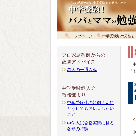
プロの家庭教師が中学受験を徹底サポート
トップページ
中学受験塾の分析と
プロ家庭教師からの
必勝アドバイス
中
鉄人の一通入魂
『
中学受験鉄人会
教務部より
中学受験生の親御さんに
どうしてもお伝えしたい
こと
＜
中学入試合格実績に見る
各塾の特徴