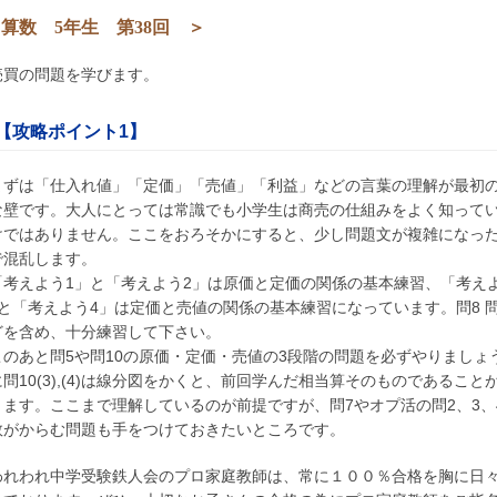
算数 5年生 第38回 ＞
売買の問題を学びます。
【攻略ポイント1】
まずは「仕入れ値」「定価」「売値」「利益」などの言葉の理解が最初
な壁です。大人にとっては常識でも小学生は商売の仕組みをよく知って
けではありません。ここをおろそかにすると、少し問題文が複雑になっ
で混乱します。
考えよう1」と「考えよう2」は原価と定価の関係の基本練習、「考え
」と「考えよう4」は定価と売値の関係の基本練習になっています。問8 問
どを含め、十分練習して下さい。
のあと問5や問10の原価・定価・売値の3段階の問題を必ずやりましょ
問10(3),(4)は線分図をかくと、前回学んだ相当算そのものであること
ります。ここまで理解しているのが前提ですが、問7やオプ活の問2、3、
数がからむ問題も手をつけておきたいところです。
われわれ中学受験鉄人会のプロ家庭教師は、常に１００％合格を胸に日