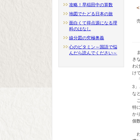
攻略！早稲田中の算数
＜
地図でたどる日本の旅
面白くて得点源になる理
科のはなし
線分図の究極奥義
心のビタミン～国語で悩
んだら読んでください～
き
わ
け
「
3
な
こ
特に
か
個