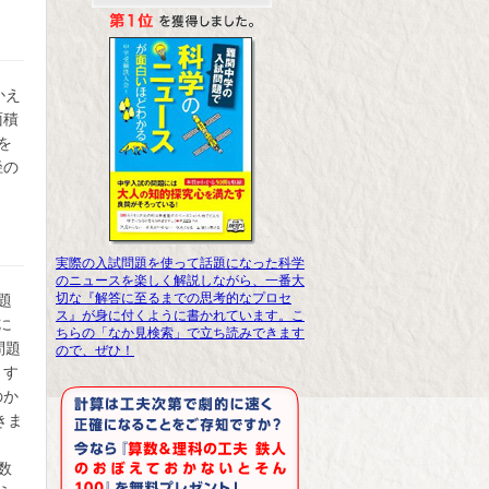
かえ
面積
を
径の
実際の入試問題を使って話題になった科学
のニュースを楽しく解説しながら、一番大
切な『解答に至るまでの思考的なプロセ
題
ス』が身に付くように書かれています。こ
に
ちらの「なか見検索」で立ち読みできます
問題
ので、ぜひ！
りす
のか
きま
数