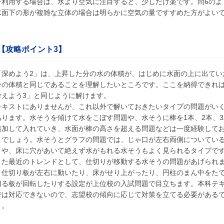
を利用する場合は、水より空気に注目すると、少しだけ楽です。問6のよ
水面下の形が複雑な立体の場合は明らかに空気の量ですすめた方がよい
。
【攻略ポイント3】
「深めよう2」は、上昇した分の水の体積が、はじめに水面の上に出てい
分の体積と同じであることを理解したいところです。ここを納得できれ
考えよう3」と同じように解けます。
キストにありませんが、これ以外で解いておきたいタイプの問題がい
あります。水そうを傾けて水をこぼす問題や、水そうに棒を1本、2本、3
追加して入れていき、水面が棒の高さを超える問題などは一度経験して
きでしょう。水そうとグラフの問題では、じゃ口が左右両側についてい
うや、床に穴があいて絶えず水がもれる水そうもよく見られるタイプで
た最近のトレンドとして、仕切りが移動する水そうの問題があげられ
。仕切り板が左右に動いたり、床がせり上がったり、円柱のまん中をた
切る板が回転したりする設定が上位校の入試問題で目立ちます。本科テ
では対応できないので、志望校の傾向に応じて対策を立てる必要がある
う。