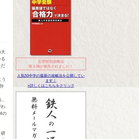
の大
いる
志望校別攻略法
ただ
第２弾が発売されました！
人気50中学の最新の攻略法を公開してい
よう
ます！
»詳しくはこちらをクリック
9
う。
がわ
4の
々研