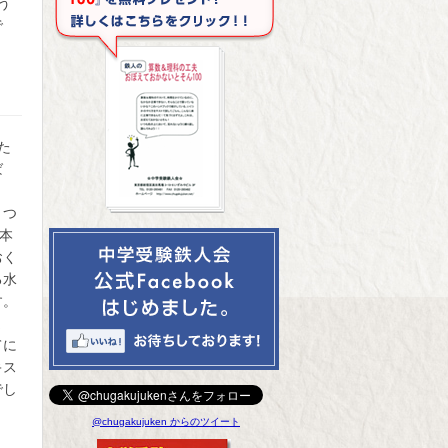
う
で
た
ば
くつ
本
おく
る水
す。
ま
てに
キス
でし
@chugakujuken からのツイート