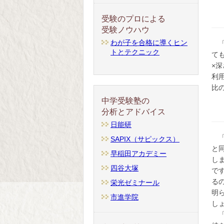
受験のプロによる
受験ノウハウ
わが子を合格に導くヒン
トとテクニック
て
×
利
比
中学受験塾の
分析とアドバイス
日能研
SAPIX（サピックス）
と
早稲田アカデミー
し
四谷大塚
で
る
栄光ゼミナール
明
市進学院
し
「