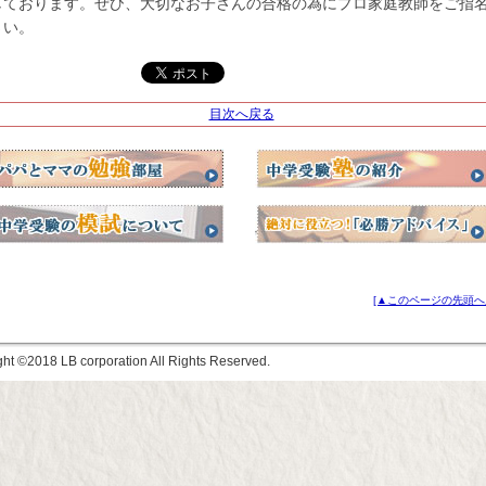
しております。ぜひ、大切なお子さんの合格の為にプロ家庭教師をご指
さい。
目次へ戻る
[▲このページの先頭へ
ght ©
LB corporation All Rights Reserved.