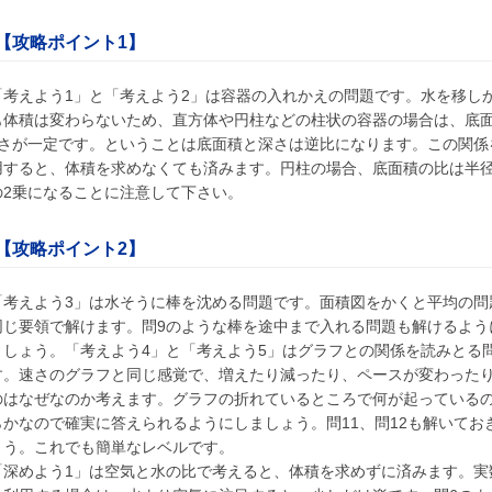
【攻略ポイント1】
「考えよう1」と「考えよう2」は容器の入れかえの問題です。水を移し
も体積は変わらないため、直方体や円柱などの柱状の容器の場合は、底
深さが一定です。ということは底面積と深さは逆比になります。この関係
用すると、体積を求めなくても済みます。円柱の場合、底面積の比は半
の2乗になることに注意して下さい。
【攻略ポイント2】
「考えよう3」は水そうに棒を沈める問題です。面積図をかくと平均の問
同じ要領で解けます。問9のような棒を途中まで入れる問題も解けるよう
ましょう。「考えよう4」と「考えよう5」はグラフとの関係を読みとる
す。速さのグラフと同じ感覚で、増えたり減ったり、ペースが変わった
のはなぜなのか考えます。グラフの折れているところで何が起っている
らかなので確実に答えられるようにしましょう。問11、問12も解いてお
ょう。これでも簡単なレベルです。
深めよう1」は空気と水の比で考えると、体積を求めずに済みます。実