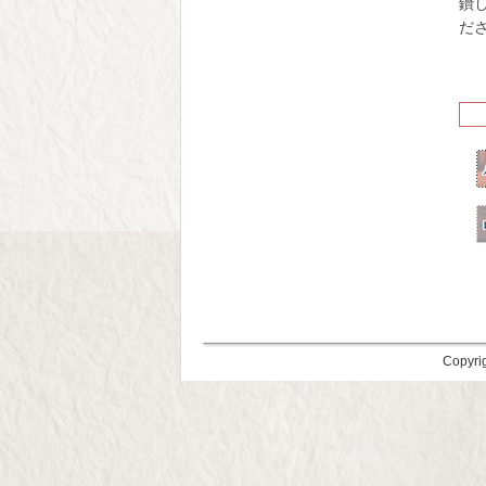
鑽
だ
Copyri