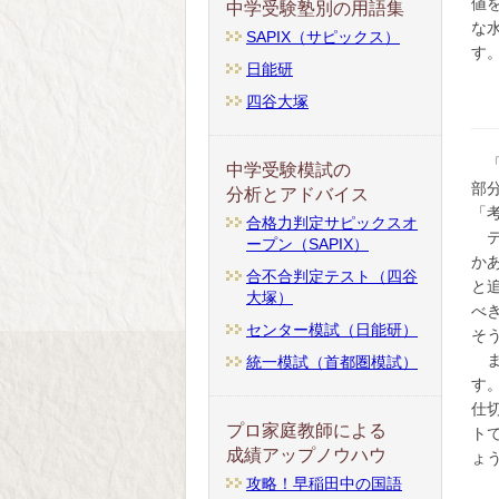
値
中学受験塾別の用語集
な
SAPIX（サピックス）
す
日能研
四谷大塚
中学受験模試の
部
分析とアドバイス
「
合格力判定サピックスオ
テ
ープン（SAPIX）
か
合不合判定テスト（四谷
と
大塚）
べ
センター模試（日能研）
そ
ま
統一模試（首都圏模試）
す
仕
プロ家庭教師による
ト
成績アップノウハウ
ょ
攻略！早稲田中の国語