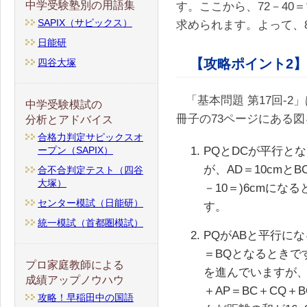
中学受験塾別の用語集
す。ここから、72－40＝
SAPIX（サピックス）
求められます。よって、
日能研
【攻略ポイント2】
四谷大塚
「基本問題 第17回-
中学受験模試の
冊子の73ページにある
分析とアドバイス
合格力判定サピックスオ
PQとDCが平行と
ープン（SAPIX）
が、AD＝10cmと
合不合判定テスト（四谷
大塚）
－10＝)6cmになる
センター模試（日能研）
す。
統一模試（首都圏模試）
PQがABと平行に
＝BQとなるときで
プロ家庭教師による
を進んでいますが、
成績アップノウハウ
＋AP＝BC＋CQ＋
攻略！早稲田中の国語