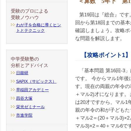
＜算数 5年下 第1
受験のプロによる
第19回は『総合』です
受験ノウハウ
回から第18回までの基
わが子を合格に導くヒン
確認しましょう。攻略ポ
トとテクニック
な問題を解説します。
【攻略ポイント1】
中学受験塾の
分析とアドバイス
「基本問題 第16回-
日能研
です。 今からマル1年後
SAPIX（サピックス）
す。現在の両親の年令の和
早稲田アカデミー
＋マル2)才になります
四谷大塚
は20才ですから、マル1
栄光ゼミナール
親の年令の和が子どもた
市進学院
＋マル2＝(20＋マル3)
マル3)×2＝40＋マル6