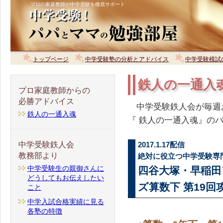
プロの家庭教師が中学受験を徹底サポート
トップページ
中学受験塾の分析とアドバイス
中学受験模試
鉄人の一通入
プロ家庭教師からの
必勝アドバイス
中学受験鉄人会が毎週
鉄人の一通入魂
『 鉄人の一通入魂』の
中学受験鉄人会
2017.1.17配信
教務部より
絶対に役立つ中学受験専
中学受験生の親御さんに
四谷大塚・早稲田
どうしてもお伝えしたい
ズ算数下 第19
こと
中学入試合格実績に見る
各塾の特徴