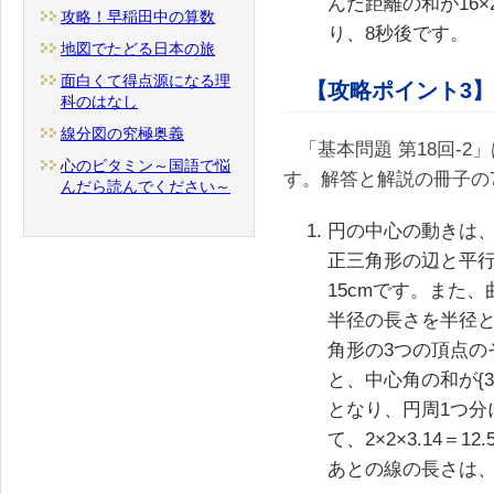
んだ距離の和が16×2
攻略！早稲田中の算数
り、8秒後です。
地図でたどる日本の旅
面白くて得点源になる理
【攻略ポイント3】
科のはなし
線分図の究極奥義
「基本問題 第18回-
心のビタミン～国語で悩
す。解答と解説の冊子の
んだら読んでください～
円の中心の動きは
正三角形の辺と平行
15cmです。また
半径の長さを半径
角形の3つの頂点の
と、中心角の和が{360
となり、円周1つ分
て、2×2×3.14＝
あとの線の長さは、15＋