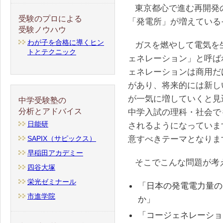
東京都心で進む再開発
受験のプロによる
「発電所」が増えている
受験ノウハウ
わが子を合格に導くヒン
ガスを燃やして電気を
トとテクニック
ェネレーション」と呼ば
ェネレーションは商用だ
があり、将来的には新し
が一気に増していくと見
中学受験塾の
分析とアドバイス
中学入試の理科・社会で
日能研
されるようになっていま
意すべきテーマとなりま
SAPIX（サピックス）
早稲田アカデミー
そこでこんな問題が考
四谷大塚
栄光ゼミナール
「日本の発電電力量の
市進学院
か」
「コージェネレーショ