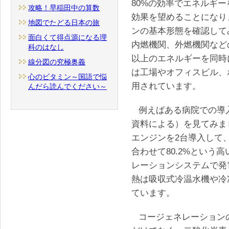
80%の効率でエネルギ
攻略！早稲田中の算数
効果を望めることになり
地図でたどる日本の旅
ンの基本形態を確認して
面白くて得点源になる理
内燃機関、外燃機関など
科のはなし
以上のエネルギーを同時
線分図の究極奥義
は工場やオフィスビル、
心のビタミン～国語で悩
用されています。
んだら読んでください～
例えばある病院での導入
資料による）を見てみまし
エンジンを2台導入して、発
合わせて80.2%という
レーションシステムで発
熱は吸収式冷温水機や冷
ています。
コージェネレーション