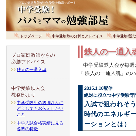
プロの家庭教師が中学受験を徹底サポート
トップページ
中学受験塾の分析とアドバイス
中学受験模試
鉄人の一通入
プロ家庭教師からの
必勝アドバイス
中学受験鉄人会が毎週
鉄人の一通入魂
『 鉄人の一通入魂』の
中学受験鉄人会
2015.1.10配信
教務部より
絶対に役立つ中学受験専
中学受験生の親御さんに
入試で狙われそ
どうしてもお伝えしたい
時代のエネルギ
こと
中学入試合格実績に見る
ーションとは）
各塾の特徴