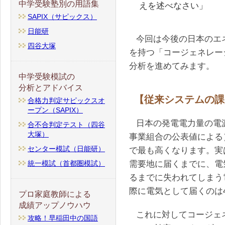
中学受験塾別の用語集
えを述べなさい」
SAPIX（サピックス）
日能研
今回は今後の日本のエ
四谷大塚
を持つ「コージェネレー
分析を進めてみます。
中学受験模試の
分析とアドバイス
【従来システムの課
合格力判定サピックスオ
ープン（SAPIX）
日本の発電電力量の電源
合不合判定テスト（四谷
大塚）
事業組合の公表値による）
センター模試（日能研）
で最も高くなります。実
需要地に届くまでに、電
統一模試（首都圏模試）
るまでに失われてしまう
際に電気として届くのは
プロ家庭教師による
成績アップノウハウ
これに対してコージェ
攻略！早稲田中の国語