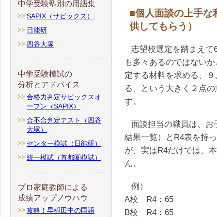
中学受験塾別の用語集
■個人面談の上手な
SAPIX（サピックス）
供してもらう）
日能研
四谷大塚
志望校選定を踏まえて
も多々あるのではないか
中学受験模試の
定する材料を求める、９
分析とアドバイス
る、という大きく２点の
合格力判定サピックスオ
す。
ープン（SAPIX）
合不合判定テスト（四谷
面談担当の職員は、お
大塚）
結果一覧）とR4表を持
センター模試（日能研）
が、実はR4だけでは、
統一模試（首都圏模試）
ん。
例）
プロ家庭教師による
成績アップノウハウ
A校 R4：65
攻略！早稲田中の国語
B校 R4：65