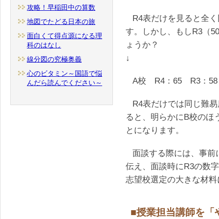
攻略！早稲田中の算数
R4表だけを見ると全
地図でたどる日本の旅
す。しかし、もしR3（
面白くて得点源になる理
ょうか？
科のはなし
↓
線分図の究極奥義
心のビタミン～国語で悩
A校 R4：65 R3：58
んだら読んでください～
R4表だけでは同じ難
ると、明らかにB校のほ
とになります。
面談する際には、事前
伝え、面談時にR3の数
志望校選定の大きな材料
■授業担当講師を「