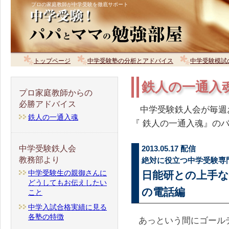
プロの家庭教師が中学受験を徹底サポート
トップページ
中学受験塾の分析とアドバイス
中学受験模試
鉄人の一通入
プロ家庭教師からの
必勝アドバイス
中学受験鉄人会が毎週
鉄人の一通入魂
『 鉄人の一通入魂』の
中学受験鉄人会
2013.05.17 配信
教務部より
絶対に役立つ中学受験専
中学受験生の親御さんに
日能研との上手な
どうしてもお伝えしたい
の電話編
こと
中学入試合格実績に見る
各塾の特徴
あっという間にゴール