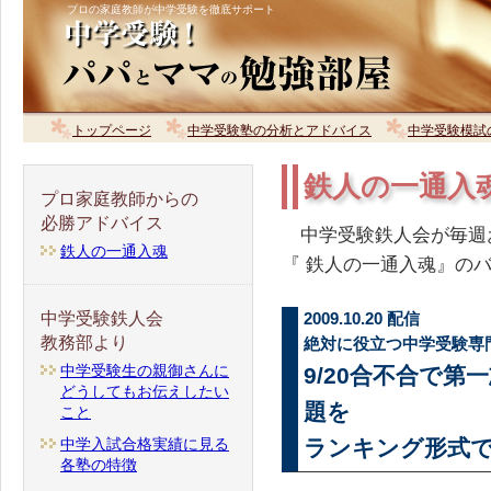
プロの家庭教師が中学受験を徹底サポート
トップページ
中学受験塾の分析とアドバイス
中学受験模試
鉄人の一通入
プロ家庭教師からの
必勝アドバイス
中学受験鉄人会が毎週
鉄人の一通入魂
『 鉄人の一通入魂』の
中学受験鉄人会
2009.10.20 配信
教務部より
絶対に役立つ中学受験専
中学受験生の親御さんに
9/20合不合で第
どうしてもお伝えしたい
題を
こと
中学入試合格実績に見る
ランキング形式
各塾の特徴