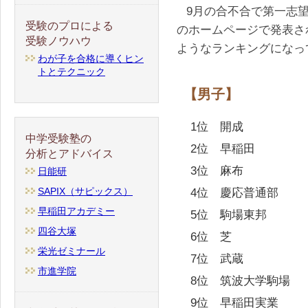
9月の合不合で第一志
受験のプロによる
のホームページで発表さ
受験ノウハウ
ようなランキングになっ
わが子を合格に導くヒン
トとテクニック
【男子】
1位 開成
中学受験塾の
2位 早稲田
分析とアドバイス
3位 麻布
日能研
SAPIX（サピックス）
4位 慶応普通部
早稲田アカデミー
5位 駒場東邦
四谷大塚
6位 芝
栄光ゼミナール
7位 武蔵
市進学院
8位 筑波大学駒場
9位 早稲田実業