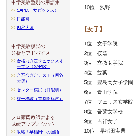
中学受験塾別の用語集
10位 浅野
SAPIX（サピックス）
日能研
四谷大塚
【女子】
1位 女子学院
中学受験模試の
2位 桜蔭
分析とアドバイス
合格力判定サピックスオ
3位 立教女学院
ープン（SAPIX）
4位 雙葉
合不合判定テスト（四谷
大塚）
5位 豊島岡女子学園
センター模試（日能研）
6位 青山学院
統一模試（首都圏模試）
7位 フェリス女学院
8位 香蘭女学校
プロ家庭教師による
9位 吉祥女子
成績アップノウハウ
10位 早稲田実業
攻略！早稲田中の国語