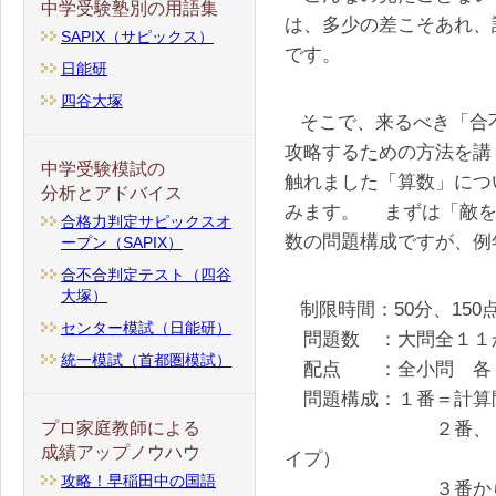
中学受験塾別の用語集
は、多少の差こそあれ、
SAPIX（サピックス）
です。
日能研
四谷大塚
そこで、来るべき「合
攻略するための方法を講
中学受験模試の
触れました「算数」につ
分析とアドバイス
みます。 まずは「敵を
合格力判定サピックスオ
数の問題構成ですが、例
ープン（SAPIX）
合不合判定テスト（四谷
大塚）
制限時間：50分、150
センター模試（日能研）
問題数 ：大問全１１
統一模試（首都圏模試）
配点 ：全小問 各５
問題構成：１番＝計算
２番、７番＝総合
プロ家庭教師による
成績アップノウハウ
イプ）
攻略！早稲田中の国語
３番から６番、