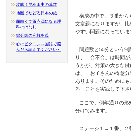
攻略！早稲田中の算数
地図でたどる日本の旅
構成の中で、３番から
面白くて得点源になる理
文章題になりますが、比
科のはなし
やすい問題になっていま
線分図の究極奥義
心のビタミン～国語で悩
問題数と50分という
んだら読んでください～
り、「合不合」は時間が
うかが、対策の大きな鍵
は、「お子さんの得意分
あります。そのためにも
る」ことを実践して下さ
ここで、例年通りの形
分けてみます。
ステージ１→１番、２