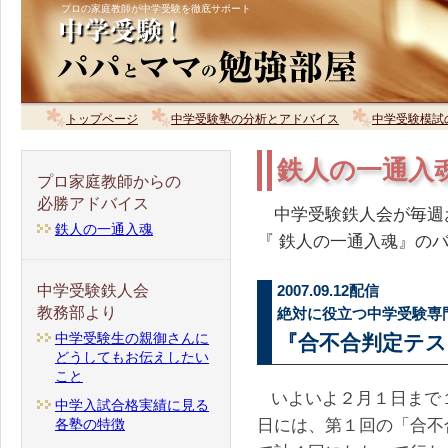
プロの家庭教師が中学受験を徹底サポート
トップページ
中学受験塾の分析とアドバイス
中学受験模試
鉄人の一通入
プロ家庭教師からの
必勝アドバイス
中学受験鉄人会が毎週
鉄人の一通入魂
『 鉄人の一通入魂』の
中学受験鉄人会
2007.09.12配信
教務部より
絶対に役立つ中学受験専
中学受験生の親御さんに
『合不合判定テ
どうしてもお伝えしたい
こと
いよいよ２月１日まで
中学入試合格実績に見る
日には、第１回の「合不
各塾の特徴