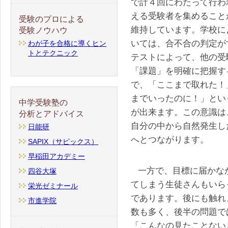
で計４回にわたって行わ
える受験者を集めること
受験のプロによる
維持しています。学校に
受験ノウハウ
いては、合不合の判定が
わが子を合格に導くヒン
トとテクニック
テストによって、他の受
「課題」を明確に把握す
で、「ここまで取れた！
までいったのに！」とい
中学受験塾の
が出来ます。この意識は
分析とアドバイス
自分の中から自然発生し
日能研
へとつながります。
SAPIX（サピックス）
早稲田アカデミー
一方で、目標に届かな
四谷大塚
てしまう生徒さんもいら
栄光ゼミナール
であります。後にも触れ
市進学院
数も多く、後半の問題で
「こんなの見たことない